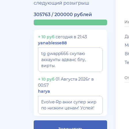
следующий розыгрыш
305763 / 200000 рублей
И
Д
+ 10 руб
сегодня в 21:43
yanablesse88
М
tg gwapp666 скупаю
В
аккаунты адванс блу,
T
вирты.
О
+ 10 руб
01 Августа 2026г в
00:57
harya
Evolve-Rp акки супер жир
по низким ценам! Успей!
+ 10 руб
30 Июля 2026г в 17:26
Gydrra***