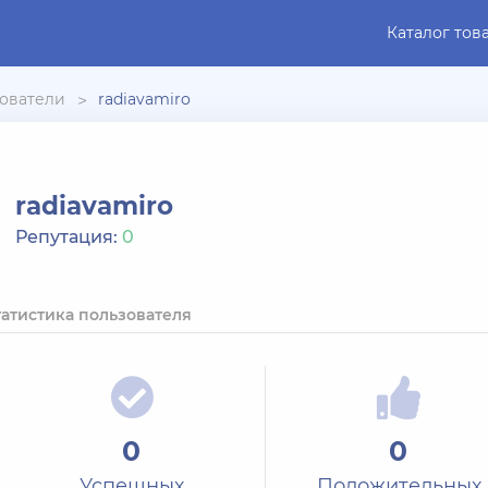
Каталог тов
ователи
radiavamiro
radiavamiro
Репутация:
0
татистика пользователя
0
0
Успешных
Положительных