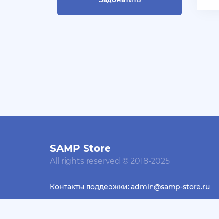
Задонатить
СКУПАЮ АККАУНТЫ БЛЕК
РАША ТГ - @blac***ssia***1
+ 10 руб
30 Июля 2026г в 14:53
Slavagggggg
Куплю аккаунт Аризона рп
бюджет 450 рублей
+ 10 руб
28 Июля 2026г в 19:21
Blac***ssia12366
СКУПАЮ АККАУНТЫ
SAMP Store
BLACK***SSIAN 3-5 ЛВЛ TG
@Yorshik1488
All rights reserved © 2018-2025
+ 10 руб
28 Июля 2026г в 19:10
Контакты поддержки: admin@samp-store.ru
jagermeister
Залил Advance 3-20 lvl по
Design by Dessader