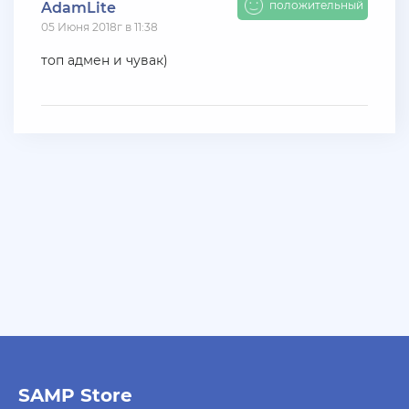
положительный
AdamLite
+ 10 руб
06 Июля 2026г в 20:15
05 Июня 2018г в 11:38
jagermeister
топ адмен и чувак)
Залил аккаунты Аdvance 3-30 lvl по 5р
+ 10 руб
06 Июля 2026г в 16:05
dimahamsterkombat
куплю аккаунты арз 14-18 уровень без тср/кпз
>800к налички — в телеграмм @prestowitz
+ 23 руб
06 Июля 2026г в 03:49
deniskavrode
самп умер эх
+ 10 руб
01 Июля 2026г в 20:06
harya
@Klassedie круто конечно акк с привязанной
SAMP Store
почтой за 500р селишь))) интересно кто купит))))