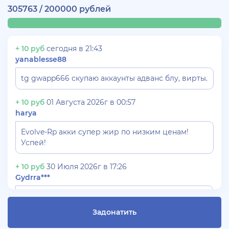
305763 / 200000 рублей
+ 10 руб
сегодня в 21:43
yanablesse88
tg gwapp666 скупаю аккаунты адванс блу, вирты.
+ 10 руб
01 Августа 2026г в 00:57
harya
Evolve-Rp акки супер жир по низким ценам!
Успей!
+ 10 руб
30 Июля 2026г в 17:26
Gydrra***
СКУПАЮ АККАУНТЫ БЛЕК РАША ТГ -
@blac***ssia***1
Задонатить