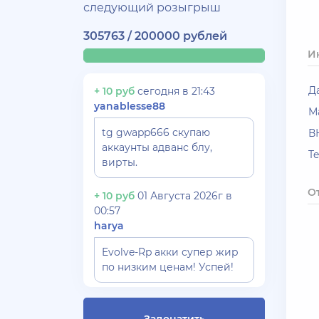
следующий розыгрыш
305763 / 200000 рублей
И
Д
+ 10 руб
сегодня в 21:43
yanablesse88
М
tg gwapp666 скупаю
В
аккаунты адванс блу,
T
вирты.
О
+ 10 руб
01 Августа 2026г в
00:57
harya
Evolve-Rp акки супер жир
по низким ценам! Успей!
+ 10 руб
30 Июля 2026г в 17:26
Gydrra***