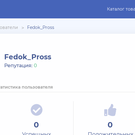
Каталог тов
ователи
Fedok_Pross
Fedok_Pross
Репутация:
0
татистика пользователя
0
0
Успешных
Положительных