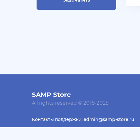
Задонатить
СКУПАЮ АККАУНТЫ БЛЕК
РАША ТГ - @blac***ssia***1
+ 10 руб
30 Июля 2026г в 14:53
Slavagggggg
Куплю аккаунт Аризона рп
бюджет 450 рублей
+ 10 руб
28 Июля 2026г в 19:21
Blac***ssia12366
СКУПАЮ АККАУНТЫ
SAMP Store
BLACK***SSIAN 3-5 ЛВЛ TG
@Yorshik1488
All rights reserved © 2018-2025
+ 10 руб
28 Июля 2026г в 19:10
Контакты поддержки: admin@samp-store.ru
jagermeister
Залил Advance 3-20 lvl по
Design by Dessader