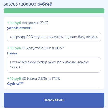
305763 / 200000 рублей
+ 10 руб
сегодня в 21:43
yanablesse88
tg gwapp666 скупаю аккаунты адванс блу, вирты.
+ 10 руб
01 Августа 2026г в 00:57
harya
Evolve-Rp акки супер жир по низким ценам!
Успей!
+ 10 руб
30 Июля 2026г в 17:26
Gydrra***
СКУПАЮ АККАУНТЫ БЛЕК РАША ТГ -
@blac***ssia***1
Задонатить