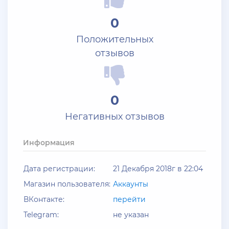
+ 10 руб
27 Июля 2026г в 11:14
0
Shop Tony
Положительных
У кого акки Blac***ssia есть?
отзывов
+ 10 руб
25 Июля 2026г в 10:24
Jack_Kray
0
Залейте на ТРП аккаунтов братва
Негативных отзывов
+ 11 руб
23 Июля 2026г в 19:39
Мать троих детей
Информация
Залил аккаунты блек раша
Дата регистрации:
21 Декабря 2018г в 22:04
+ 10 руб
20 Июля 2026г в 12:52
Магазин пользователя:
Аккаунты
jagermeister
ВКонтакте:
перейти
Залил акки Advance по 5р
Telegram:
не указан