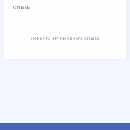
+ 12 руб
19 Июля 2026г в 20:57
Отзывы
santerrosa
сообщение отсутствует
+ 10 руб
12 Июля 2026г в 15:54
Пока что нет ни одного отзыва
harya
evolve-rp вкусные акки, даже с днк есть - успей!
супер цены!
+ 10 руб
11 Июля 2026г в 16:55
KAPital
ахахахахахахахахаахаха ухухухху на***яяяяя
ыхыхыхых
+ 4000 руб
10 Июля 2026г в 18:27
Vlad_Esidisi
нассал