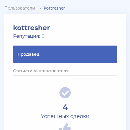
+ 10 руб
30 Июля 2026г в 14:53
Slavagggggg
Пользователи
kottresher
Куплю аккаунт Аризона рп бюджет 450 рублей
kottresher
+ 10 руб
28 Июля 2026г в 19:21
Репутация:
0
Blac***ssia12366
СКУПАЮ АККАУНТЫ BLACK***SSIAN 3-5 ЛВЛ TG
Продавец
@Yorshik1488
+ 10 руб
28 Июля 2026г в 19:10
Статистика пользователя
jagermeister
Залил Advance 3-20 lvl по 5р
+ 10 руб
27 Июля 2026г в 20:10
dimahamsterkombat
4
скуплю оптом аккаунты арз 14-18 уровень без
Успешных сделки
тср/кпз >800к налички — в телеграмм
@prestowitz