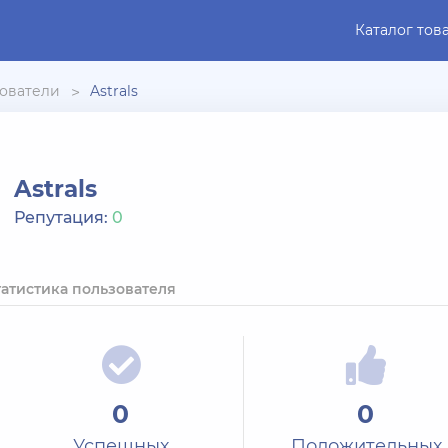
Каталог тов
ователи
Astrals
Astrals
Репутация:
0
татистика пользователя
0
0
Успешных
Положительных