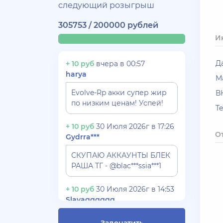
следующий розыгрыш
305753 / 200000 рублей
И
Д
+ 10 руб
вчера в 00:57
harya
М
Evolve-Rp акки супер жир
В
по низким ценам! Успей!
T
+ 10 руб
30 Июля 2026г в 17:26
О
Gydrra***
СКУПАЮ АККАУНТЫ БЛЕК
РАША ТГ - @blac***ssia***1
+ 10 руб
30 Июля 2026г в 14:53
Slavagggggg
Куплю аккаунт Аризона рп