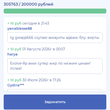
305763 / 200000 рублей
+ 10 руб
сегодня в 21:43
yanablesse88
tg gwapp666 скупаю аккаунты адванс блу, вирты.
+ 10 руб
01 Августа 2026г в 00:57
harya
Evolve-Rp акки супер жир по низким ценам!
Успей!
+ 10 руб
30 Июля 2026г в 17:26
Gydrra***
СКУПАЮ АККАУНТЫ БЛЕК РАША ТГ -
@blac***ssia***1
Задонатить