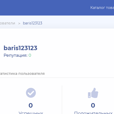
Каталог тов
ователи
baris123123
baris123123
Репутация:
0
татистика пользователя
0
0
Успешных
Положительных