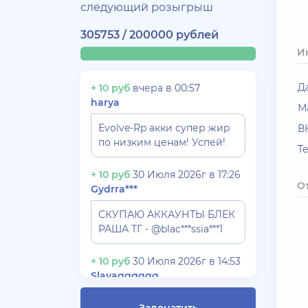
следующий розыгрыш
305753 / 200000 рублей
И
Д
+ 10 руб
вчера в 00:57
harya
М
Evolve-Rp акки супер жир
В
по низким ценам! Успей!
T
+ 10 руб
30 Июля 2026г в 17:26
О
Gydrra***
СКУПАЮ АККАУНТЫ БЛЕК
РАША ТГ - @blac***ssia***1
+ 10 руб
30 Июля 2026г в 14:53
Slavagggggg
Куплю аккаунт Аризона рп