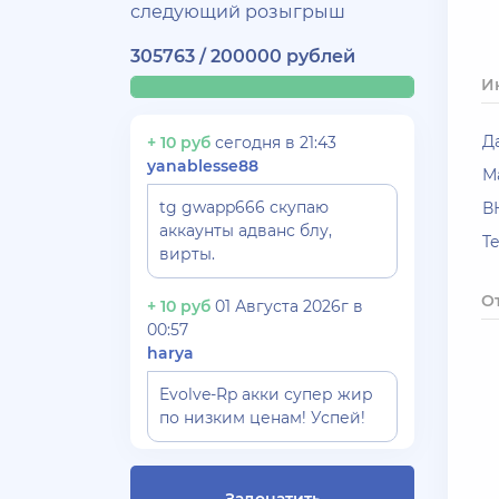
следующий розыгрыш
305763 / 200000 рублей
И
Д
+ 10 руб
сегодня в 21:43
yanablesse88
М
tg gwapp666 скупаю
В
аккаунты адванс блу,
T
вирты.
О
+ 10 руб
01 Августа 2026г в
00:57
harya
Evolve-Rp акки супер жир
по низким ценам! Успей!
+ 10 руб
30 Июля 2026г в 17:26
Gydrra***