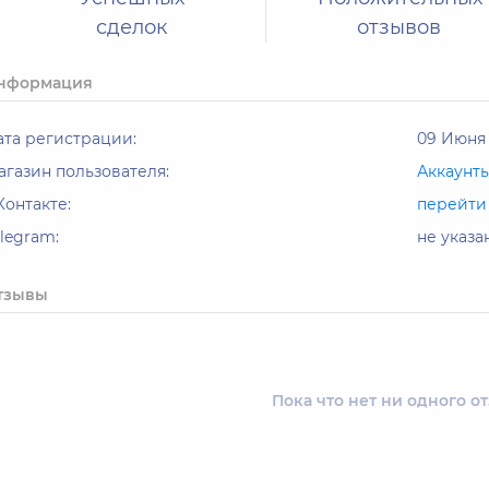
сделок
отзывов
нформация
ата регистрации:
09 Июня 
агазин пользователя:
Аккаунт
Контакте:
перейти
elegram:
не указа
тзывы
Пока что нет ни одного о