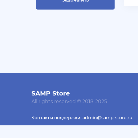
Задонатить
СКУПАЮ АККАУНТЫ БЛЕК
РАША ТГ - @blac***ssia***1
+ 10 руб
30 Июля 2026г в 14:53
Slavagggggg
Куплю аккаунт Аризона рп
бюджет 450 рублей
+ 10 руб
28 Июля 2026г в 19:21
Blac***ssia12366
СКУПАЮ АККАУНТЫ
SAMP Store
BLACK***SSIAN 3-5 ЛВЛ TG
@Yorshik1488
All rights reserved © 2018-2025
+ 10 руб
28 Июля 2026г в 19:10
Контакты поддержки: admin@samp-store.ru
jagermeister
Залил Advance 3-20 lvl по
Design by Dessader