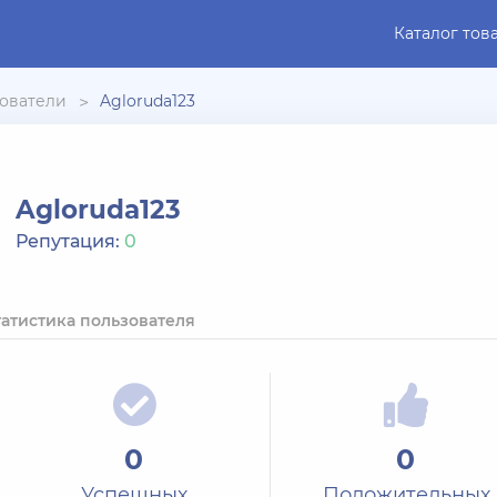
Каталог тов
ователи
Agloruda123
Agloruda123
Репутация:
0
татистика пользователя
0
0
Успешных
Положительных