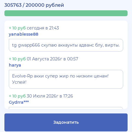
305763 / 200000 рублей
+ 10 руб
сегодня в 21:43
yanablesse88
tg gwapp666 скупаю аккаунты адванс блу, вирты.
+ 10 руб
01 Августа 2026г в 00:57
harya
Evolve-Rp акки супер жир по низким ценам!
Успей!
+ 10 руб
30 Июля 2026г в 17:26
Gydrra***
СКУПАЮ АККАУНТЫ БЛЕК РАША ТГ -
@blac***ssia***1
Задонатить