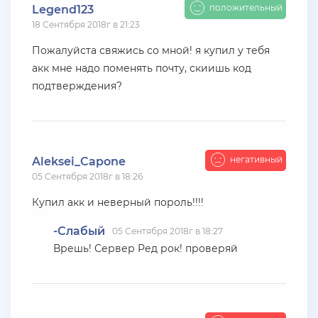
положительный
Legend123
+ 2000 руб
10 Июля 2026г в 18:06
18 Сентября 2018г в 21:23
Vlad_Esidisi
Пожалуйста свяжись со мной! я купил у тебя
насрал
акк мне надо поменять почту, скиишь код
подтверждения?
+ 11 руб
10 Июля 2026г в 17:26
den22960
Куплю жирные акки на Advance rp Blue
негативный
Aleksei_Capone
+ 10 руб
07 Июля 2026г в 20:56
05 Сентября 2018г в 18:26
SenyaFar
Купил акк и неверный пороль!!!!
Ищу поставщиков аккаунтов на серверах
BLACK***SSIA , телеграмм @aanarchistov
-Слабый
05 Сентября 2018г в 18:27
Врешь! Сервер Ред рок! проверяй
+ 11 руб
06 Июля 2026г в 23:48
Kytakbab
Подгоните акк на каса гранде