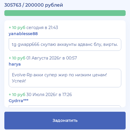
305763 / 200000 рублей
+ 10 руб
сегодня в 21:43
yanablesse88
tg gwapp666 скупаю аккаунты адванс блу, вирты.
+ 10 руб
01 Августа 2026г в 00:57
harya
Evolve-Rp акки супер жир по низким ценам!
Успей!
+ 10 руб
30 Июля 2026г в 17:26
Gydrra***
СКУПАЮ АККАУНТЫ БЛЕК РАША ТГ -
@blac***ssia***1
Задонатить