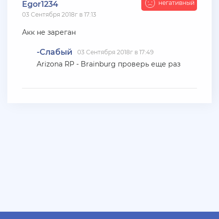
негативный
Egor1234
+ 10 руб
06 Июля 2026г в 20:15
03 Сентября 2018г в 17:13
jagermeister
Акк не зареган
Залил аккаунты Аdvance 3-30 lvl по 5р
-Слабый
03 Сентября 2018г в 17:49
+ 10 руб
06 Июля 2026г в 16:05
Arizona RP - Brainburg проверь еще раз
dimahamsterkombat
куплю аккаунты арз 14-18 уровень без тср/кпз
>800к налички — в телеграмм @prestowitz
+ 23 руб
06 Июля 2026г в 03:49
deniskavrode
самп умер эх
+ 10 руб
01 Июля 2026г в 20:06
harya
@Klassedie круто конечно акк с привязанной
почтой за 500р селишь))) интересно кто купит))))