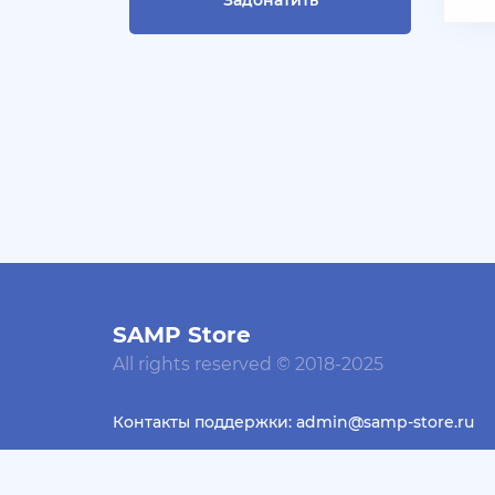
Задонатить
СКУПАЮ АККАУНТЫ БЛЕК
РАША ТГ - @blac***ssia***1
+ 10 руб
30 Июля 2026г в 14:53
Slavagggggg
Куплю аккаунт Аризона рп
бюджет 450 рублей
+ 10 руб
28 Июля 2026г в 19:21
Blac***ssia12366
СКУПАЮ АККАУНТЫ
SAMP Store
BLACK***SSIAN 3-5 ЛВЛ TG
@Yorshik1488
All rights reserved © 2018-2025
+ 10 руб
28 Июля 2026г в 19:10
Контакты поддержки: admin@samp-store.ru
jagermeister
Залил Advance 3-20 lvl по
Design by Dessader