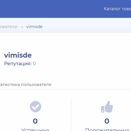
Каталог тов
ователи
vimisde
vimisde
Репутация:
0
татистика пользователя
0
0
Успешных
Положительных