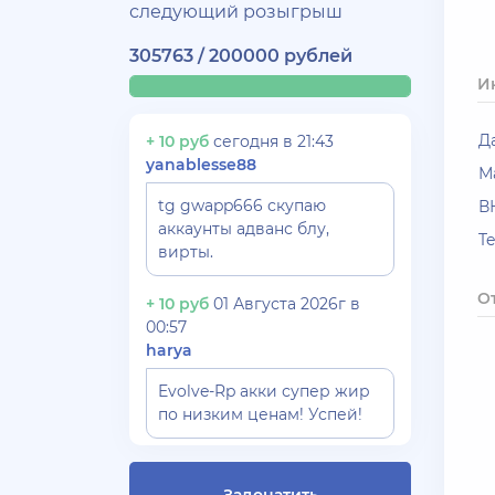
следующий розыгрыш
305763 / 200000 рублей
И
Д
+ 10 руб
сегодня в 21:43
yanablesse88
М
tg gwapp666 скупаю
В
аккаунты адванс блу,
T
вирты.
О
+ 10 руб
01 Августа 2026г в
00:57
harya
Evolve-Rp акки супер жир
по низким ценам! Успей!
+ 10 руб
30 Июля 2026г в 17:26
Gydrra***