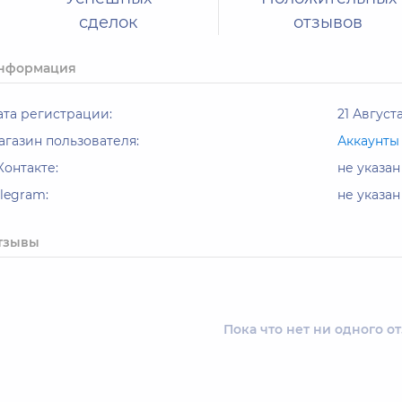
сделок
отзывов
нформация
ата регистрации:
21 Августа
агазин пользователя:
Аккаунты
Контакте:
не указан
elegram:
не указан
тзывы
Пока что нет ни одного о