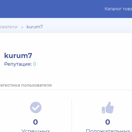
Каталог тов
ователи
kurum7
kurum7
Репутация:
0
татистика пользователя
0
0
Успешных
Положительных