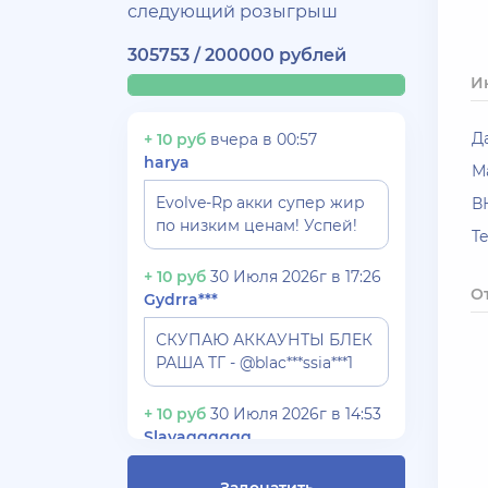
следующий розыгрыш
305753 / 200000 рублей
И
Д
+ 10 руб
вчера в 00:57
harya
М
Evolve-Rp акки супер жир
В
по низким ценам! Успей!
T
+ 10 руб
30 Июля 2026г в 17:26
О
Gydrra***
СКУПАЮ АККАУНТЫ БЛЕК
РАША ТГ - @blac***ssia***1
+ 10 руб
30 Июля 2026г в 14:53
Slavagggggg
Куплю аккаунт Аризона рп