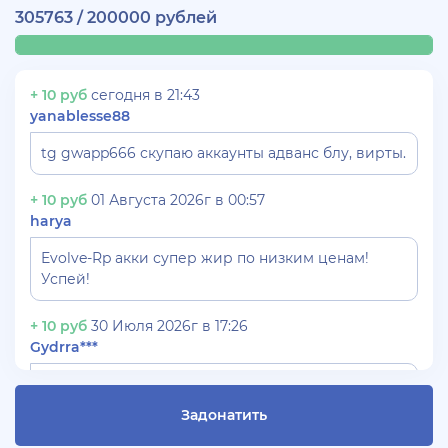
305763 / 200000 рублей
+ 10 руб
сегодня в 21:43
yanablesse88
tg gwapp666 скупаю аккаунты адванс блу, вирты.
+ 10 руб
01 Августа 2026г в 00:57
harya
Evolve-Rp акки супер жир по низким ценам!
Успей!
+ 10 руб
30 Июля 2026г в 17:26
Gydrra***
СКУПАЮ АККАУНТЫ БЛЕК РАША ТГ -
@blac***ssia***1
Задонатить