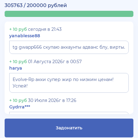
305763 / 200000 рублей
+ 10 руб
сегодня в 21:43
yanablesse88
tg gwapp666 скупаю аккаунты адванс блу, вирты.
+ 10 руб
01 Августа 2026г в 00:57
harya
Evolve-Rp акки супер жир по низким ценам!
Успей!
+ 10 руб
30 Июля 2026г в 17:26
Gydrra***
СКУПАЮ АККАУНТЫ БЛЕК РАША ТГ -
@blac***ssia***1
Задонатить