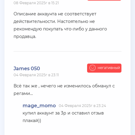
08 Февраля 2025г в 15:21
+ 2000 руб
10 Июля 2026г в 18:06
Vlad_Esidisi
Описание аккаунта не соответствует
действительности. Настоятельно не
насрал
рекомендую покупать что-либо у данного
продавца.
+ 11 руб
10 Июля 2026г в 17:26
den22960
Куплю жирные акки на Advance rp Blue
негативный
James 050
+ 10 руб
07 Июля 2026г в 20:56
04 Февраля 2025г в 23:11
SenyaFar
Всё так же , нечего не изменилось обманул с
Ищу поставщиков аккаунтов на серверах
регами…
BLACK***SSIA , телеграмм @aanarchistov
mage_momo
04 Февраля 2025г в 23:24
+ 11 руб
06 Июля 2026г в 23:48
купил аккаунт за 3р и оставил отзыв
Kytakbab
плакай))
Подгоните акк на каса гранде