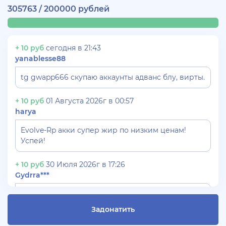
305763 / 200000 рублей
+ 10 руб
сегодня в 21:43
yanablesse88
tg gwapp666 скупаю аккаунты адванс блу, вирты.
+ 10 руб
01 Августа 2026г в 00:57
harya
Evolve-Rp акки супер жир по низким ценам!
Успей!
+ 10 руб
30 Июля 2026г в 17:26
Gydrra***
СКУПАЮ АККАУНТЫ БЛЕК РАША ТГ -
@blac***ssia***1
Задонатить