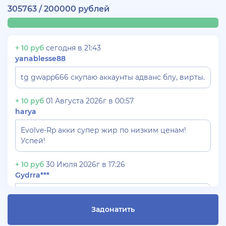
305763 / 200000 рублей
+ 10 руб
сегодня в 21:43
yanablesse88
tg gwapp666 скупаю аккаунты адванс блу, вирты.
+ 10 руб
01 Августа 2026г в 00:57
harya
Evolve-Rp акки супер жир по низким ценам!
Успей!
+ 10 руб
30 Июля 2026г в 17:26
Gydrra***
СКУПАЮ АККАУНТЫ БЛЕК РАША ТГ -
@blac***ssia***1
Задонатить