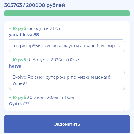
305763 / 200000 рублей
+ 10 руб
сегодня в 21:43
yanablesse88
tg gwapp666 скупаю аккаунты адванс блу, вирты.
+ 10 руб
01 Августа 2026г в 00:57
harya
Evolve-Rp акки супер жир по низким ценам!
Успей!
+ 10 руб
30 Июля 2026г в 17:26
Gydrra***
СКУПАЮ АККАУНТЫ БЛЕК РАША ТГ -
@blac***ssia***1
Задонатить