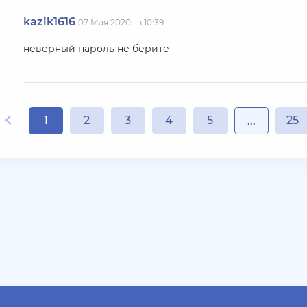
kazik1616
07 Мая 2020г в 10:39
неверный пароль не берите
1
2
3
4
5
25
...