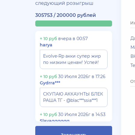
следующий розыгрыш
305753 / 200000 рублей
И
Д
+ 10 руб
вчера в 00:57
harya
М
Evolve-Rp акки супер жир
В
по низким ценам! Успей!
T
+ 10 руб
30 Июля 2026г в 17:26
О
Gydrra***
СКУПАЮ АККАУНТЫ БЛЕК
РАША ТГ - @blac***ssia***1
+ 10 руб
30 Июля 2026г в 14:53
Slavagggggg
Куплю аккаунт Аризона рп