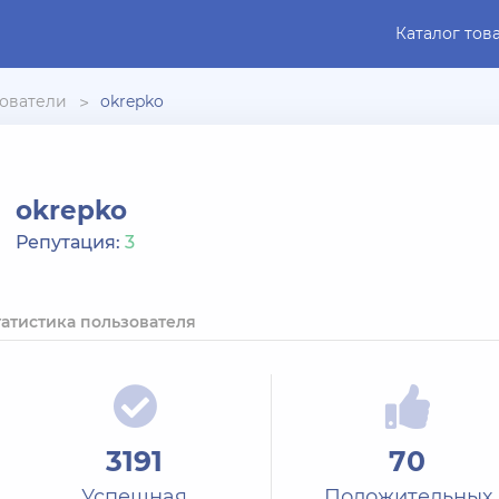
Каталог тов
ователи
okrepko
okrepko
Репутация:
3
татистика пользователя
3191
70
Успешная
Положительных