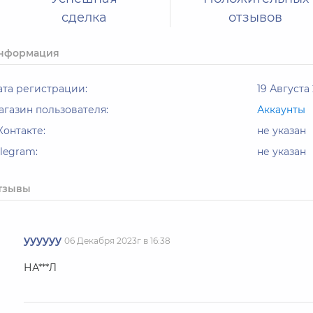
сделка
отзывов
нформация
ата регистрации:
19 Августа 
агазин пользователя:
Аккаунты
Контакте:
не указан
elegram:
не указан
тзывы
yyyyyy
06 Декабря 2023г в 16:38
НА***Л