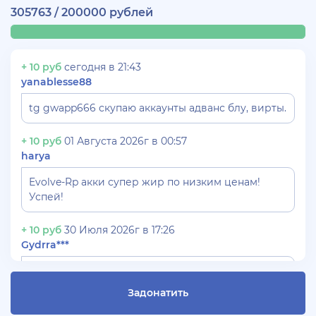
305763 / 200000 рублей
+ 10 руб
сегодня в 21:43
yanablesse88
tg gwapp666 скупаю аккаунты адванс блу, вирты.
+ 10 руб
01 Августа 2026г в 00:57
harya
Evolve-Rp акки супер жир по низким ценам!
Успей!
+ 10 руб
30 Июля 2026г в 17:26
Gydrra***
СКУПАЮ АККАУНТЫ БЛЕК РАША ТГ -
@blac***ssia***1
Задонатить