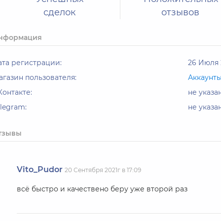
сделок
отзывов
нформация
ата регистрации:
26 Июля 
агазин пользователя:
Аккаунт
Контакте:
не указа
elegram:
не указа
тзывы
Vito_Pudor
20 Сентября 2021г в 17:09
всё быстро и качествено беру уже второй раз