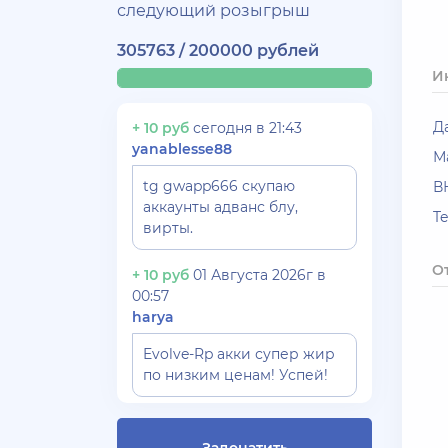
следующий розыгрыш
305763 / 200000 рублей
И
Д
+ 10 руб
сегодня в 21:43
yanablesse88
М
tg gwapp666 скупаю
В
аккаунты адванс блу,
T
вирты.
О
+ 10 руб
01 Августа 2026г в
00:57
harya
Evolve-Rp акки супер жир
по низким ценам! Успей!
+ 10 руб
30 Июля 2026г в 17:26
Gydrra***