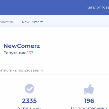
Каталог тов
ователи
NewComerz
NewComerz
Репутация:
137
татистика пользователя
2335
196
Успешных
Положительных