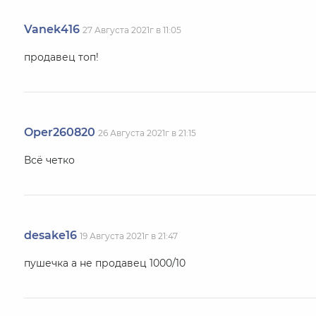
Vanek416
27 Августа 2021г в 11:05
продавец топ!
Oper260820
26 Августа 2021г в 21:15
Всё четко
desake16
19 Августа 2021г в 21:47
пушечка а не продавец 1000/10