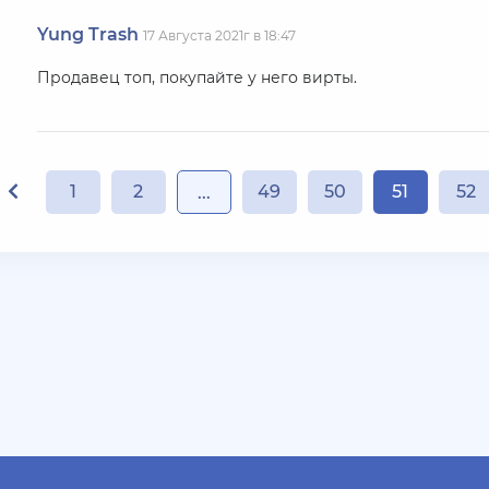
Yung Trash
17 Августа 2021г в 18:47
Продавец топ, покупайте у него вирты.
1
2
49
50
51
52
...