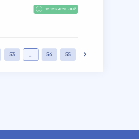
положительный
53
54
55
...