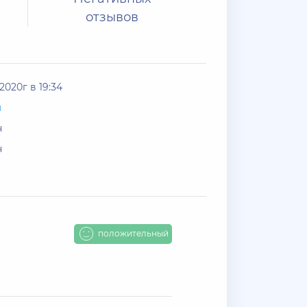
отзывов
2020г в 19:34
ы
н
н
положительный