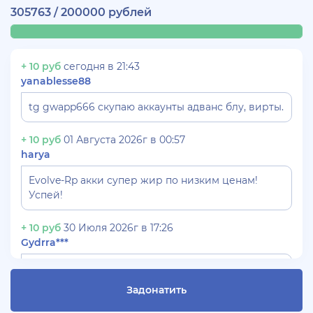
305763 / 200000 рублей
+ 10 руб
сегодня в 21:43
yanablesse88
tg gwapp666 скупаю аккаунты адванс блу, вирты.
+ 10 руб
01 Августа 2026г в 00:57
harya
Evolve-Rp акки супер жир по низким ценам!
Успей!
+ 10 руб
30 Июля 2026г в 17:26
Gydrra***
СКУПАЮ АККАУНТЫ БЛЕК РАША ТГ -
@blac***ssia***1
Задонатить