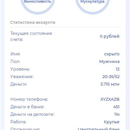
Выносливость
Мускулатура
+ 10 руб
01 Июля 2026г в 19:44
Klassedie
Статистика аккаунта
Продам аккаунт Evolve Rp С GoldVip навсегда и с
деньгами
Текущее состояние
0 рублей
счета:
+ 10 руб
30 Июня 2026г в 16:13
jagermeister
Имя:
скрыто
Пол:
Мужчина
залил много акков Advance RP по 5р
Уровень:
12
Уважение:
20-35/52
Деньги:
3.715 млн
Номер телефона:
XYZXAZB
Деньги в банке:
451
Деньги на депозите:
11к
Работа:
Крупье
Организация:
Центральный Банк