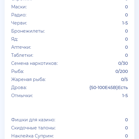
Маски:
0
Радио:
0
Черви:
1-5
Бронежилеты:
0
Яд:
0
Аптечки:
0
Таблетки:
0
Семена наркотиков:
0/30
Рыба:
0/200
Жареная рыба:
0/5
Дрова:
{50-100E45B}Есть
Отмычки:
1-5
Фишки для казино:
0
Скидочные талоны:
0
Наклейка Суприм:
0