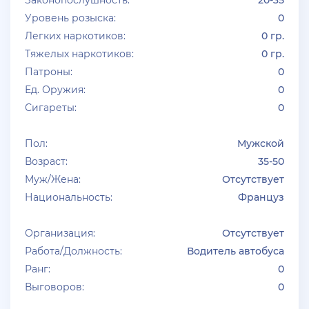
Уровень розыска:
0
+ 10 руб
01 Июля 2026г в 19:44
Легких наркотиков:
0 гр.
Klassedie
Тяжелых наркотиков:
0 гр.
Продам аккаунт Evolve Rp С GoldVip навсегда и с
Патроны:
0
деньгами
Ед. Оружия:
0
Сигареты:
0
+ 10 руб
30 Июня 2026г в 16:13
jagermeister
Пол:
Мужской
залил много акков Advance RP по 5р
Возраст:
35-50
Муж/Жена:
Отсутствует
Национальность:
Француз
Организация:
Отсутствует
Работа/Должность:
Водитель автобуса
Ранг:
0
Выговоров:
0