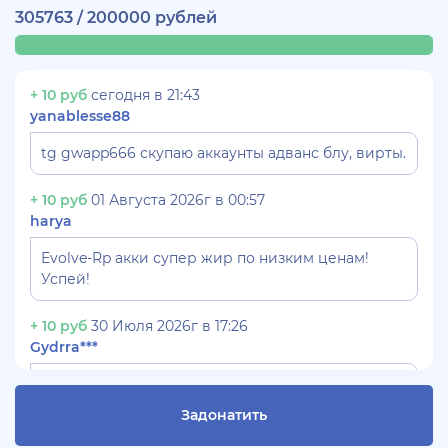
305763 / 200000 рублей
+ 10 руб
сегодня в 21:43
yanablesse88
tg gwapp666 скупаю аккаунты адванс блу, вирты.
+ 10 руб
01 Августа 2026г в 00:57
harya
Evolve-Rp акки супер жир по низким ценам!
Успей!
+ 10 руб
30 Июля 2026г в 17:26
Gydrra***
СКУПАЮ АККАУНТЫ БЛЕК РАША ТГ -
@blac***ssia***1
Задонатить