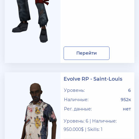
+ 12 руб
19 Июля 2026г в 20:57
santerrosa
сообщение отсутствует
+ 10 руб
12 Июля 2026г в 15:54
harya
Перейти
evolve-rp вкусные акки, даже с днк есть - успей!
супер цены!
+ 10 руб
11 Июля 2026г в 16:55
Evolve RP - Saint-Louis
KAPital
Уровень:
6
ахахахахахахахахаахаха ухухухху на***яяяяя
ыхыхыхых
Наличные:
952к
Рег. данные:
нет
+ 4000 руб
10 Июля 2026г в 18:27
Vlad_Esidisi
Уровень: 6 | Наличные:
950.000$ | Skills: 1
нассал