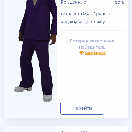
Рег. данные:
есть
титан вип,150к,2 ранг в
редакт,почту отвяжу,
Лотерея завершена!
Победитель:
Sasiska23
Перейти