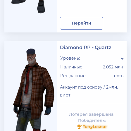
+ 10 руб
27 Июля 2026г в 11:14
Shop Tony
Перейти
У кого акки Blac***ssia есть?
+ 10 руб
25 Июля 2026г в 10:24
Diamond RP - Quartz
Jack_Kray
Уровень:
4
Залейте на ТРП аккаунтов братва
Наличные:
2.052 млн
+ 11 руб
23 Июля 2026г в 19:39
Рег. данные:
есть
Мать троих детей
Аккаунт под основу / 2млн.
Залил аккаунты блек раша
вирт
+ 10 руб
20 Июля 2026г в 12:52
jagermeister
Лотерея завершена!
Залил акки Advance по 5р
Победитель:
TonyLesnar