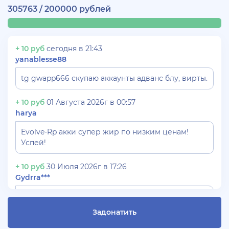
305763 / 200000 рублей
+ 10 руб
сегодня в 21:43
yanablesse88
tg gwapp666 скупаю аккаунты адванс блу, вирты.
+ 10 руб
01 Августа 2026г в 00:57
harya
Evolve-Rp акки супер жир по низким ценам!
Успей!
+ 10 руб
30 Июля 2026г в 17:26
Gydrra***
СКУПАЮ АККАУНТЫ БЛЕК РАША ТГ -
@blac***ssia***1
Задонатить