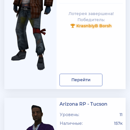
Лотерея завершена!
Победитель:
KrasnbIyB Borsh
Перейти
Arizona RP - Tucson
Уровень:
11
Наличные:
157к