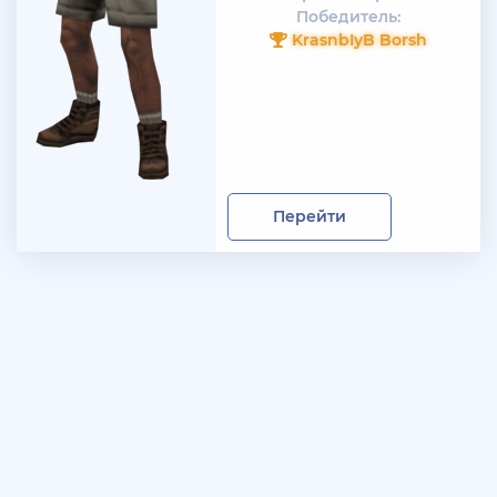
Победитель:
KrasnbIyB Borsh
Перейти