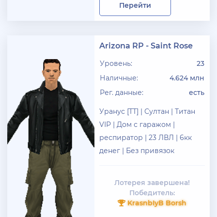
Перейти
Arizona RP - Saint Rose
Уровень:
23
Наличные:
4.624 млн
Рег. данные:
есть
Уранус [TT] | Султан | Титан
VIP | Дом с гаражом |
респиратор | 23 ЛВЛ | 6кк
денег | Без привязок
Лотерея завершена!
Победитель:
KrasnbIyB Borsh