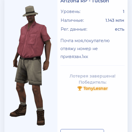
Arizona RP - Tucson
Уровень:
1
Наличные:
1.143 млн
Рег. данные:
есть
Почта моя,покупателю
отвяжу номер не
привязан.1кк
Лотерея завершена!
Победитель:
TonyLesnar