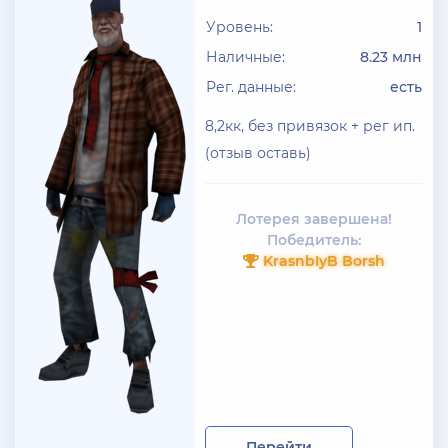
Уровень:
1
+ 10 руб
01 Июля 2026г в 19:44
Klassedie
Наличные:
8.23 млн
Рег. данные:
есть
Продам аккаунт Evolve Rp С GoldVip навсегда и с
деньгами
8,2кк, без привязок + рег ип.
(отзыв оставь)
+ 10 руб
30 Июня 2026г в 16:13
jagermeister
залил много акков Advance RP по 5р
Лотерея завершена!
Победитель:
KrasnbIyB Borsh
Перейти