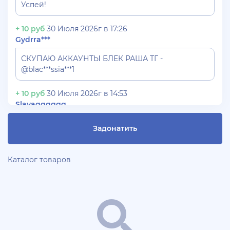
Успей!
+ 10 руб
30 Июля 2026г в 17:26
Gydrra***
СКУПАЮ АККАУНТЫ БЛЕК РАША ТГ -
@blac***ssia***1
+ 10 руб
30 Июля 2026г в 14:53
Slavagggggg
Куплю аккаунт Аризона рп бюджет 450 рублей
Задонатить
+ 10 руб
28 Июля 2026г в 19:21
Blac***ssia12366
Каталог товаров
СКУПАЮ АККАУНТЫ BLACK***SSIAN 3-5 ЛВЛ TG
@Yorshik1488
+ 10 руб
28 Июля 2026г в 19:10
jagermeister