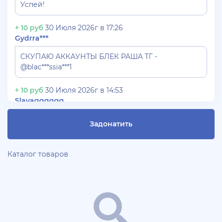
Успей!
+ 10 руб
30 Июля 2026г в 17:26
Gydrra***
СКУПАЮ АККАУНТЫ БЛЕК РАША ТГ -
@blac***ssia***1
+ 10 руб
30 Июля 2026г в 14:53
Slavagggggg
Куплю аккаунт Аризона рп бюджет 450 рублей
Задонатить
+ 10 руб
28 Июля 2026г в 19:21
Blac***ssia12366
Каталог товаров
СКУПАЮ АККАУНТЫ BLACK***SSIAN 3-5 ЛВЛ TG
@Yorshik1488
+ 10 руб
28 Июля 2026г в 19:10
jagermeister