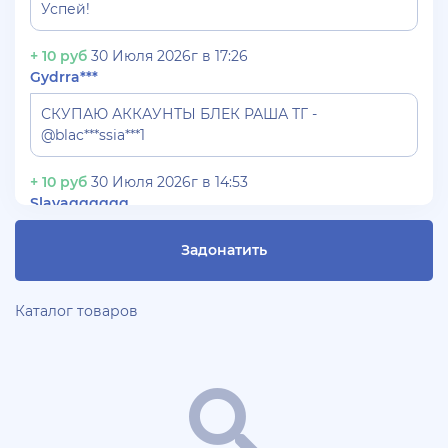
Успей!
+ 10 руб
30 Июля 2026г в 17:26
Gydrra***
СКУПАЮ АККАУНТЫ БЛЕК РАША ТГ -
@blac***ssia***1
+ 10 руб
30 Июля 2026г в 14:53
Slavagggggg
Куплю аккаунт Аризона рп бюджет 450 рублей
Задонатить
+ 10 руб
28 Июля 2026г в 19:21
Blac***ssia12366
Каталог товаров
СКУПАЮ АККАУНТЫ BLACK***SSIAN 3-5 ЛВЛ TG
@Yorshik1488
+ 10 руб
28 Июля 2026г в 19:10
jagermeister