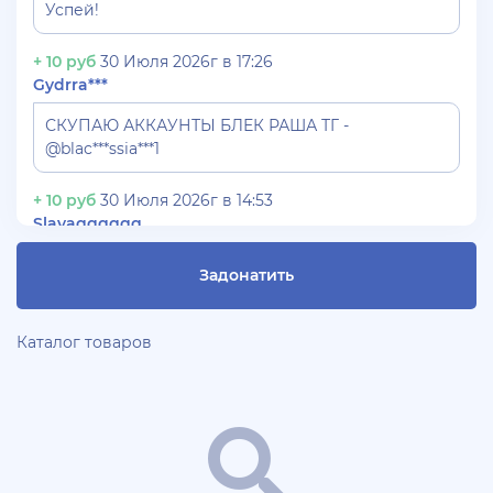
Успей!
+ 10 руб
30 Июля 2026г в 17:26
Gydrra***
СКУПАЮ АККАУНТЫ БЛЕК РАША ТГ -
@blac***ssia***1
+ 10 руб
30 Июля 2026г в 14:53
Slavagggggg
Куплю аккаунт Аризона рп бюджет 450 рублей
Задонатить
+ 10 руб
28 Июля 2026г в 19:21
Blac***ssia12366
Каталог товаров
СКУПАЮ АККАУНТЫ BLACK***SSIAN 3-5 ЛВЛ TG
@Yorshik1488
+ 10 руб
28 Июля 2026г в 19:10
jagermeister