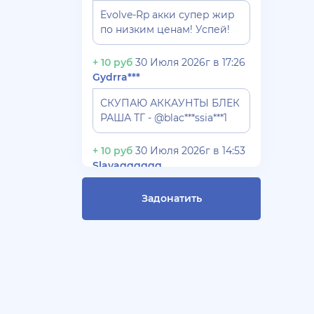
Evolve-Rp акки супер жир
по низким ценам! Успей!
+ 10 руб
30 Июля 2026г в 17:26
Gydrra***
СКУПАЮ АККАУНТЫ БЛЕК
РАША ТГ - @blac***ssia***1
+ 10 руб
30 Июля 2026г в 14:53
Slavagggggg
Куплю аккаунт Аризона рп
Задонатить
бюджет 450 рублей
+ 10 руб
28 Июля 2026г в 19:21
Blac***ssia12366
СКУПАЮ АККАУНТЫ
BLACK***SSIAN 3-5 ЛВЛ TG
@Yorshik1488