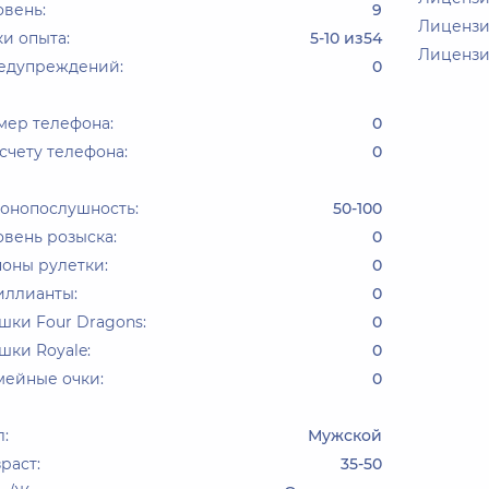
овень:
9
Лицензи
и опыта:
5-10 из54
Лицензи
едупреждений:
0
мер телефона:
0
счету телефона:
0
конопослушность:
50-100
вень розыска:
0
оны рулетки:
0
иллианты:
0
шки Four Dragons:
0
ки Royale:
0
мейные очки:
0
:
Мужской
раст:
35-50