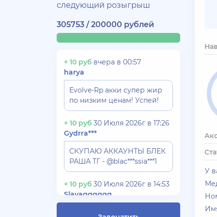
следующий розыгрыш
305753 / 200000 рублей
На
+ 10 руб
вчера в 00:57
harya
Evolve-Rp акки супер жир
по низким ценам! Успей!
+ 10 руб
30 Июля 2026г в 17:26
Gydrra***
Ак
СКУПАЮ АККАУНТЫ БЛЕК
Ста
РАША ТГ - @blac***ssia***1
У в
Мед
+ 10 руб
30 Июля 2026г в 14:53
Slavagggggg
Ном
Им
Куплю аккаунт Аризона рп