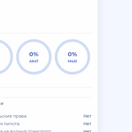
0%
0%
AK47
M4A1
ии
ьские права:
Нет
я пилота:
Нет
я на водный транспорт:
Нет