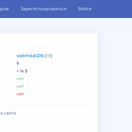
аров
Зарегистрироваться
Войти
vadimka0216
(
18
)
9
< 1к $
нет
нет
нет
на сайте