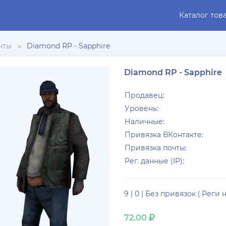
Каталог тов
нты
Diamond RP - Sapphire
Diamond RP - Sapphire
Продавец:
Уровень:
Наличные:
Привязка ВКонтакте:
Привязка почты:
Рег. данные (IP):
9 | 0 | Без привязок | Реги 
72.00