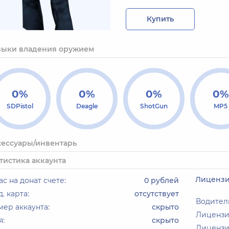
Купить
выки владения оружием
0%
0%
0%
0%
SDPistol
Deagle
ShotGun
MP5
сессуары/инвентарь
тистика аккаунта
Лиценз
ас на донат счете:
0 рублей
. карта:
отсутствует
Водител
ер аккаунта:
скрыто
Лицензи
я:
скрыто
Лицензи