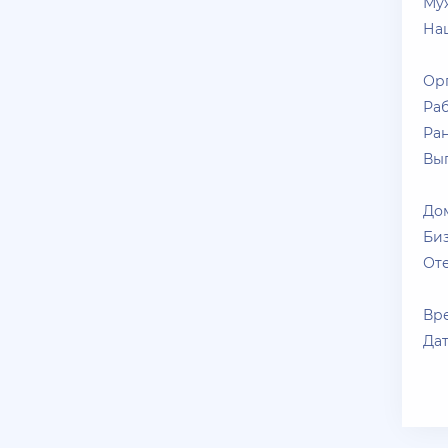
Му
телеграмм @prestowitz
На
+ 10 руб
27 Июля 2026г в 11:14
Shop Tony
Ор
Раб
У кого акки Blac***ssia
есть?
Ран
Вы
+ 10 руб
25 Июля 2026г в 10:24
Jack_Kray
До
Залейте на ТРП аккаунтов
Би
братва
Оте
+ 11 руб
23 Июля 2026г в 19:39
Вр
Мать троих детей
Дат
Залил аккаунты блек раша
+ 10 руб
20 Июля 2026г в 12:52
jagermeister