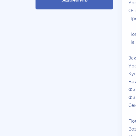
Задонатить
Ур
бюджет 450 рублей
Очк
+ 10 руб
28 Июля 2026г в 19:21
Пр
Blac***ssia12366
Но
СКУПАЮ АККАУНТЫ
BLACK***SSIAN 3-5 ЛВЛ TG
На 
@Yorshik1488
За
+ 10 руб
28 Июля 2026г в 19:10
Уро
jagermeister
Куп
Залил Advance 3-20 lvl по
Бр
5р
Фи
Фиш
+ 10 руб
27 Июля 2026г в 20:10
Се
dimahamsterkombat
скуплю оптом аккаунты арз
Пол
14-18 уровень без тср/кпз
Воз
>800к налички — в