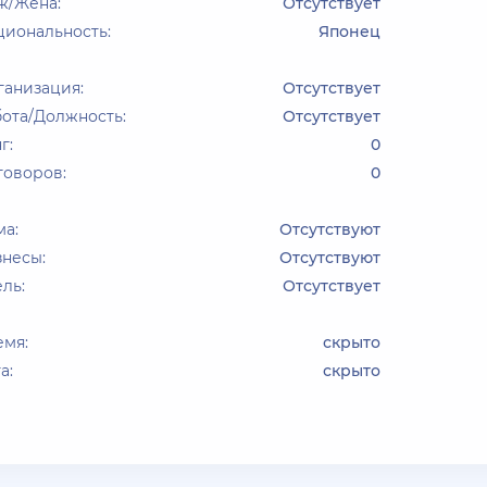
ж/Жена:
Отсутствует
циональность:
Японец
ганизация:
Отсутствует
ота/Должность:
Отсутствует
г:
0
говоров:
0
ма:
Отсутствуют
знесы:
Отсутствуют
ль:
Отсутствует
емя:
скрыто
а:
скрыто