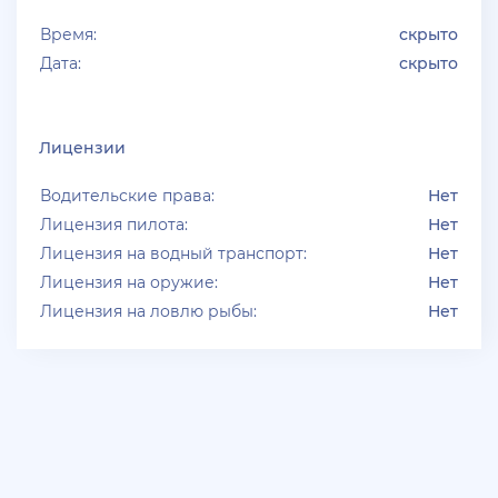
деньгами
Время:
скрыто
+ 10 руб
30 Июня 2026г в 16:13
Дата:
скрыто
jagermeister
залил много акков Advance RP по 5р
Лицензии
+ 10 руб
30 Июня 2026г в 14:07
Водительские права:
Нет
jagermeister
Лицензия пилота:
Нет
Продам 500 аккаунтов 3-30лвл Advance( цена 3-
Лицензия на водный транспорт:
Нет
5р за 1 акк). Оптом дешевле TG: kJlakson
Лицензия на оружие:
Нет
Лицензия на ловлю рыбы:
Нет