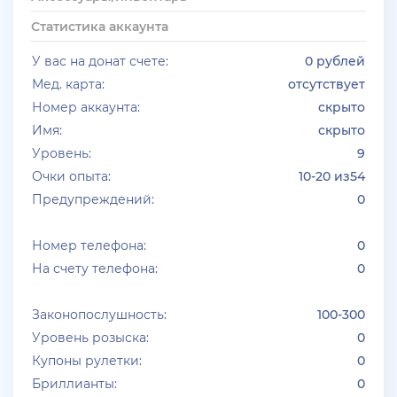
+ 11 руб
10 Июля 2026г в 17:26
Статистика аккаунта
den22960
У вас на донат счете:
0 рублей
Куплю жирные акки на Advance rp Blue
Мед. карта:
отсутствует
Номер аккаунта:
скрыто
+ 10 руб
07 Июля 2026г в 20:56
Имя:
скрыто
SenyaFar
Уровень:
9
Ищу поставщиков аккаунтов на серверах
Очки опыта:
10-20 из54
BLACK***SSIA , телеграмм @aanarchistov
Предупреждений:
0
+ 11 руб
06 Июля 2026г в 23:48
Kytakbab
Номер телефона:
0
На счету телефона:
0
Подгоните акк на каса гранде
Законопослушность:
100-300
+ 10 руб
06 Июля 2026г в 20:15
Уровень розыска:
0
jagermeister
Купоны рулетки:
0
Залил аккаунты Аdvance 3-30 lvl по 5р
Бриллианты:
0