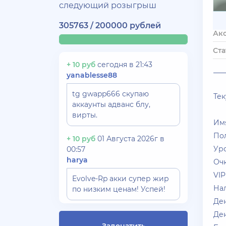
следующий розыгрыш
305763 / 200000 рублей
Ак
Ста
+ 10 руб
сегодня в 21:43
___
yanablesse88
tg gwapp666 скупаю
Тек
аккаунты адванс блу,
вирты.
Им
Пол
+ 10 руб
01 Августа 2026г в
Ур
00:57
harya
Очк
VIP
Evolve-Rp акки супер жир
На
по низким ценам! Успей!
Ден
+ 10 руб
30 Июля 2026г в 17:26
Ден
Gydrra***