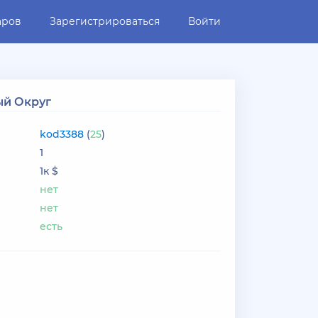
аров
Зарегистрироваться
Войти
ый Округ
kod3388
(
25
)
1
1к $
нет
нет
есть