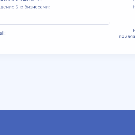
дение 5-ю бизнесами:
____________________________________________________i
il:
привя