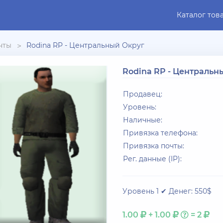
Каталог тов
нты
Rodina RP - Центральный Округ
Rodina RP - Центральн
Продавец:
Уровень:
Наличные:
Привязка телефона:
Привязка почты:
Рег. данные (IP):
Уровень 1 ✔ Денег: 550$
1.00
+ 1.00
= 2