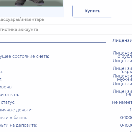
Купить
сессуары/инвентарь
тистика аккаунта
Лиценз
____________________________________________________
Лицензия
ущее состояние счета:
0 руб
Лицензия
Лицензи
я:
скр
Лицензи
:
Мужчи
Лицензи
овень:
Лицензи
и опыта:
1-5
 статус:
Не имее
личные деньги:
1
ьги в банке:
0-100
ьги на депозите:
0-100