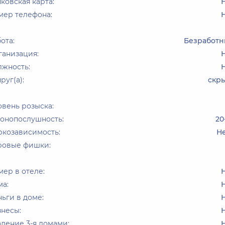
ковская карта:
мер телефона:
ота:
Безработ
ганизация:
лжность:
руг(а):
скр
вень розыска:
конопослушность:
20
ркозависимость:
Н
ровые фишки:
ер в отеле:
ма:
ьги в доме:
знесы:
дение 3-я домами: