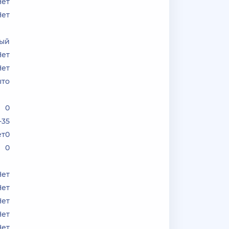
Нет
Нет
ный
Нет
Нет
ыто
0
-35
ет0
0
Нет
Нет
Нет
Нет
Нет