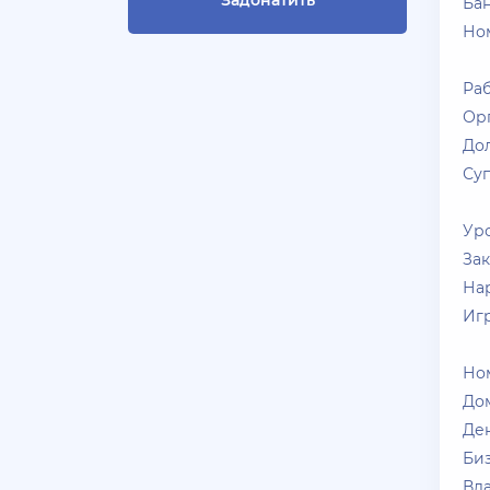
Задонатить
Бан
Но
СКУПАЮ АККАУНТЫ БЛЕК
РАША ТГ - @blac***ssia***1
Раб
+ 10 руб
30 Июля 2026г в 14:53
Ор
Slavagggggg
До
Куплю аккаунт Аризона рп
Суп
бюджет 450 рублей
Уро
+ 10 руб
28 Июля 2026г в 19:21
За
Blac***ssia12366
На
СКУПАЮ АККАУНТЫ
Иг
BLACK***SSIAN 3-5 ЛВЛ TG
@Yorshik1488
Ном
До
+ 10 руб
28 Июля 2026г в 19:10
Ден
jagermeister
Би
Залил Advance 3-20 lvl по
Вла