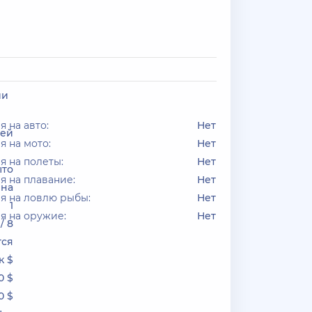
ии
 на авто:
Нет
лей
 на мото:
Нет
я на полеты:
Нет
ыто
я на плавание:
Нет
на
я на ловлю рыбы:
Нет
1
я на оружие:
Нет
 / 8
тся
к $
0 $
0 $